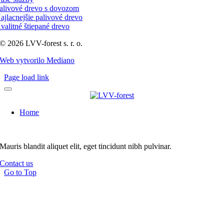
alivové drevo s dovozom
ajlacnejšie palivové drevo
valitné štiepané drevo
© 2026 LVV-forest s. r. o.
Web vytvorilo Mediano
Page load link
Home
Mauris blandit aliquet elit, eget tincidunt nibh pulvinar.
Contact us
Go to Top