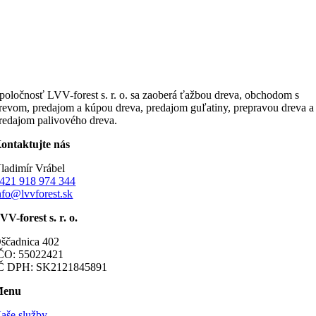
poločnosť LVV-forest s. r. o. sa zaoberá ťažbou dreva, obchodom s
revom, predajom a kúpou dreva, predajom guľatiny, prepravou dreva a
redajom palivového dreva.
ontaktujte nás
ladimír Vrábel
421 918 974 344
nfo@lvvforest.sk
VV-forest s. r. o.
ščadnica 402
ČO: 55022421
Č DPH: SK2121845891
Menu
aše služby